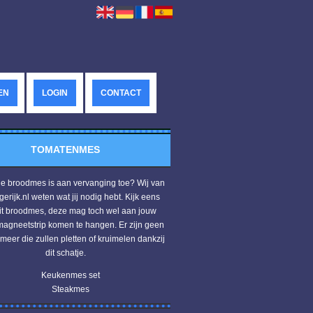
EN
LOGIN
CONTACT
TOMATENMES
ge broodmes is aan vervanging toe? Wij van
erijk.nl weten wat jij nodig hebt. Kijk eens
it broodmes, deze mag toch wel aan jouw
gneetstrip komen te hangen. Er zijn geen
 meer die zullen pletten of kruimelen dankzij
dit schatje.
Keukenmes set
Steakmes