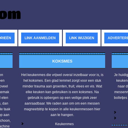
RIEËN
LINK AANMELDEN
LINK WIJZIGEN
ADVERTER
KOKSMES
een
Het keukenmes die vrijwel overal inzetbaar voor is, is
Je huidi
een
het koksmes. Een glad lemmet zorgt voor een stuk
keukeng
oveel
minder trauma aan groenten, fruit, vlees en vis. Wat
naar d
 gemak
elke keuken kan gebruiken is een koksmes. Na
messenma
d eten
gebruik is opbergen op een veilige plek zeer
bolletjes
, dan
aanraadbaar. We raden aan om om een messen
de taak
magneetstrip te kopen in alle keukenmessen hier
op aan
aan te hangen.
schoon,
Keukenmes
achine