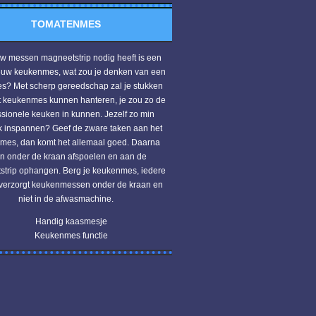
TOMATENMES
w messen magneetstrip nodig heeft is een
euw keukenmes, wat zou je denken van een
es? Met scherp gereedschap zal je stukken
t keukenmes kunnen hanteren, je zou zo de
ssionele keuken in kunnen. Jezelf zo min
k inspannen? Geef de zware taken aan het
mes, dan komt het allemaal goed. Daarna
n onder de kraan afspoelen en aan de
trip ophangen. Berg je keukenmes, iedere
 verzorgt keukenmessen onder de kraan en
niet in de afwasmachine.
Handig kaasmesje
Keukenmes functie