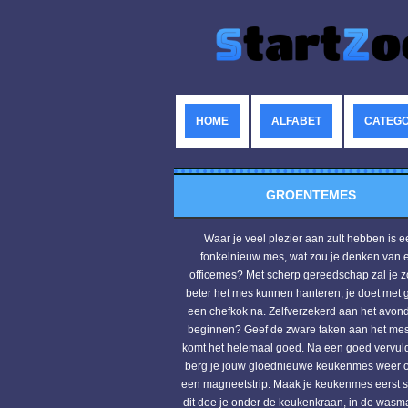
HOME
ALFABET
CATEGO
GROENTEMES
Waar je veel plezier aan zult hebben is 
fonkelnieuw mes, wat zou je denken van 
officemes? Met scherp gereedschap zal je z
beter het mes kunnen hanteren, je doet met
een chefkok na. Zelfverzekerd aan het avon
beginnen? Geef de zware taken aan het mes
komt het helemaal goed. Na een goed vervul
berg je jouw gloednieuwe keukenmes weer 
een magneetstrip. Maak je keukenmes eerst 
dit doe je onder de keukenkraan, in de wasm