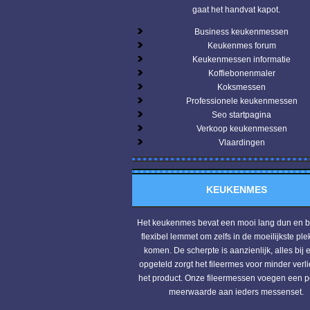
gaat het handvat kapot.
Business keukenmessen
Keukenmes forum
Keukenmessen informatie
Koffiebonenmaler
Koksmessen
Professionele keukenmessen
Seo startpagina
Verkoop keukenmessen
Vlaardingen
KEUKENMES
Het keukenmes bevat een mooi lang dun en 
flexibel lemmet om zelfs in de moeilijkste ple
komen. De scherpte is aanzienlijk, alles bij 
opgeteld zorgt het fileermes voor minder verl
het product. Onze fileermessen voegen een p
meerwaarde aan ieders messenset.