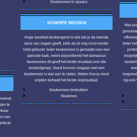
Keukenmes in spaans
SCHERPE MESSEN
Wat jou
gloedni
Hoge kwaliteit keukengerei is iets dat je de meeste
officem
kans van slagen geeft, zelfs als je nog nooit eerder
beter he
hebt gekookt. Ieder keukenmes is gemaakt voor een
profe
speciale taak, neem bijvoorbeeld het damascus
mogelij
keukenmes dit geeft het beste resultaat voor die
keuken
productgroep. Goed kunnen omgaan met een
eve
keukenmes is wel aan te raden. Weten hoe je moet
magneets
snijden behaalt het beste snijresultaat.
top kok
Keukenmes bedrukken
Steakmes
bovenal
kjes te
elkaar
ies van
erfecte